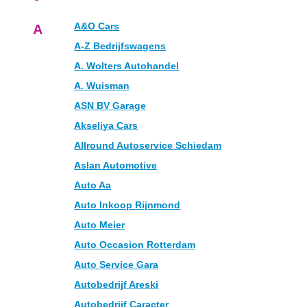
A&O Cars
A
A-Z Bedrijfswagens
A. Wolters Autohandel
A. Wuisman
ASN BV Garage
Akseliya Cars
Allround Autoservice Schiedam
Aslan Automotive
Auto Aa
Auto Inkoop Rijnmond
Auto Meier
Auto Occasion Rotterdam
Auto Service Gara
Autobedrijf Areski
Autobedrijf Caracter