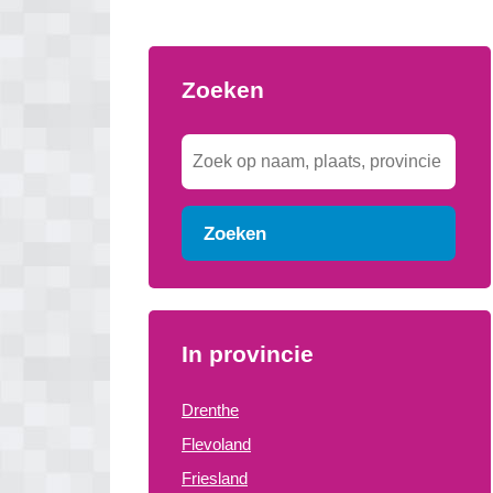
Zoeken
Zoeken
In provincie
Drenthe
Flevoland
Friesland