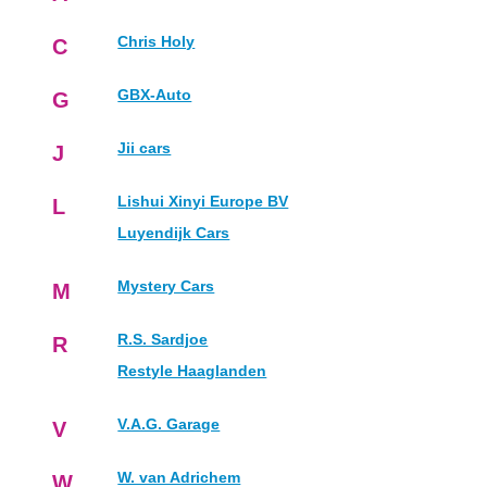
Chris Holy
C
GBX-Auto
G
Jii cars
J
Lishui Xinyi Europe BV
L
Luyendijk Cars
Mystery Cars
M
R.S. Sardjoe
R
Restyle Haaglanden
V.A.G. Garage
V
W. van Adrichem
W