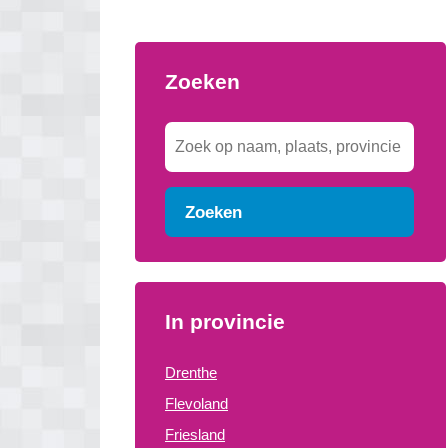
Zoeken
Zoeken
In provincie
Drenthe
Flevoland
Friesland