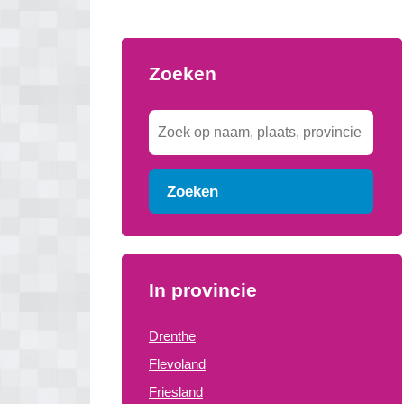
Zoeken
Zoeken
In provincie
Drenthe
Flevoland
Friesland