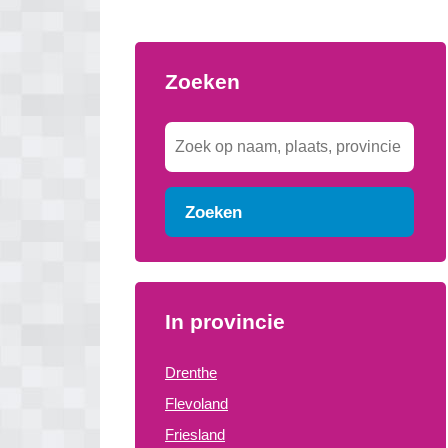
Zoeken
Zoeken
In provincie
Drenthe
Flevoland
Friesland