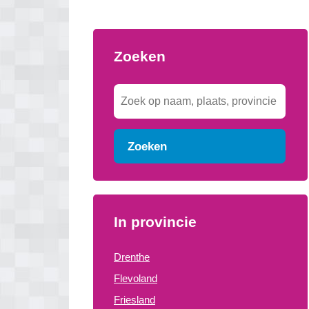
Zoeken
Zoeken
In provincie
Drenthe
Flevoland
Friesland