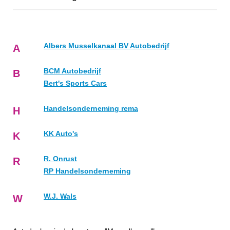
Albers Musselkanaal BV Autobedrijf
A
BCM Autobedrijf
B
Bert's Sports Cars
Handelsonderneming rema
H
KK Auto's
K
R. Onrust
R
RP Handelsonderneming
W.J. Wals
W