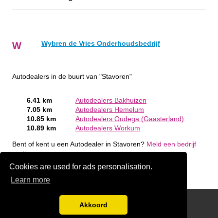
Wybren de Vries Onderhoudsbedrijf
W
Autodealers in de buurt van "Stavoren"
6.41 km
Autodealers Bakhuizen
7.05 km
Autodealers Hemelum
10.85 km
Autodealers Oudega (Gaasterland)
10.89 km
Autodealers Workum
Bent of kent u een Autodealer in Stavoren?
Meld een bedrijf
gratis aan
Cookies are used for ads personalisation.
Learn more
Links
Akkoord
Disclaimer